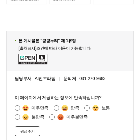
본 게시물은 “공공누리” 제 1유형
[출처표시]조건에 따라 이용이 가능합니다.
담당부서 :
AI인프라팀
문의처 :
031-270-9683
콘
텐
이 페이지에서 제공하는 정보에 만족하십니까?
츠
만
매우만족
만족
보통
족
불만족
매우불만족
도
조
사