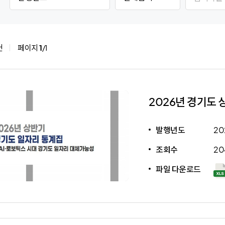
행
목
시
기타
홍보간행물
연혁
년
/
물
도
내
검
검
용
색
온라인서비스
뉴스레터
오시는길
건
페이지
1
/1
색
검
항
색
일자리연구
기관동향
목
항
선
목
택
선
2026년 경기도 
택
발행년도
20
조회수
20
파일 다운로드