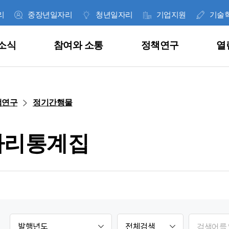
리
중장년일자리
청년일자리
기업지원
기술
소식
참여와 소통
정책연구
열
한 눈에 보는 일자리사업
공지사항
고객의 소리
이슈페이퍼
경영공시
인사말
책연구
정기간행물
취업지원
공고안내
사이버신고센터
데이터 인사이트
통합공시
재단 역대 대표
자리통계집
직업훈련
보도자료
내가 쓴 글
연구보고서
ESG 경영
미션 및 비전
근로자지원
언론기고
공공데이터 개방
정기간행물
정보공개
CI 소개
, 잡아바!
통합니다.
의 다양한
과 혁신 성장을
 위해
과 그 결과를
합니다.
.
라이
기업지원
언론보도
안전보건경영
조직 및 연락처
발
제
게