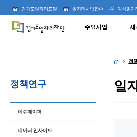
경기도일자리포털
일자리사업접수
여성일자
주요사업
새
주요사업
새소식
참여와 소통
정책연구
열린경영
재단소개
정
홈
일
정책연구
당신의 취업 메이트
언제나 시민과 소
경기도일자리재단
미래를 위한 책임
더 나은 일자리를
이슈페이퍼
재단 사업의 신청
연구사업을 소개
이끌어갑니다.
달려갑니다.
빠르게 확인하세요
잡아바/잡아바어플
고객의 소리
연구보고서
ESG경영
미션 및 비전
데이터 인사이트
신청/발표