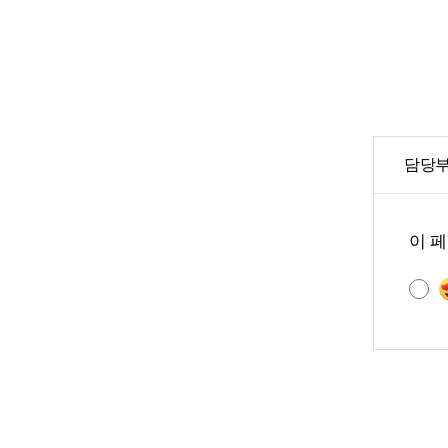
담당부
콘
텐
이 
츠
만
족
도
조
사