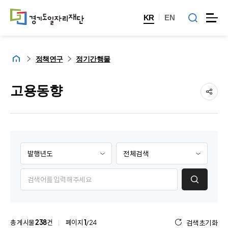
KR
EN
홈
정책연구
정기간행물
고용동향
발
제
행
목
년
/
게
도
내
시
검
용
물
색
검
검
항
색
색
목
항
총 게시물
238
건
페이지
1
/24
검색초기화