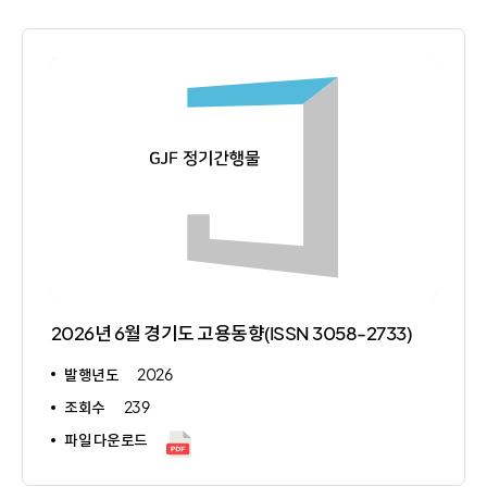
선
목
택
선
택
2026년 6월 경기도 고용동향(ISSN 3058-2733)
발행년도
2026
조회수
239
파일 다운로드