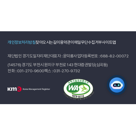
개인정보처리방침
찾아오시는길
이용약관
이메일무단수집거부
사이트맵
재단법인 경기도일자리재단
대표자 : 윤덕룡
사업자등록번호 : 688-82-00072
(14576) 경기도 부천시 원미구 부천로 143 현대증권빌딩(심곡동)
전화 :
031-270-9600
팩스 : 031-270-9732
AI 일자리 네비게이터입니다.
무엇을 도와드릴까요?
© 2024 GYEONGGIDO JOB FOUNDATION.