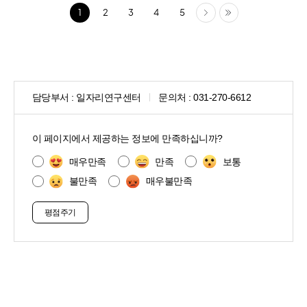
다음
마지막
1
2
3
4
5
담당부서 :
일자리연구센터
문의처 :
031-270-6612
콘
텐
이 페이지에서 제공하는 정보에 만족하십니까?
츠
만
매우만족
만족
보통
족
불만족
매우불만족
도
조
사