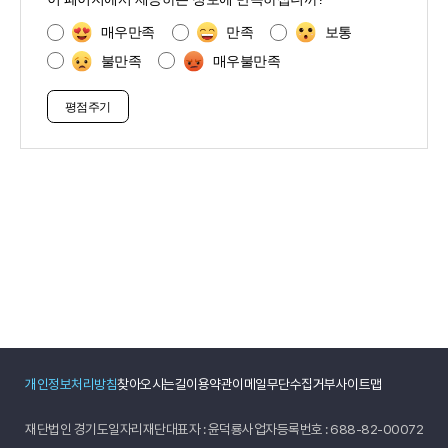
츠
만
매우만족
만족
보통
족
불만족
매우불만족
도
조
사
개인정보처리방침
찾아오시는길
이용약관
이메일무단수집거부
사이트맵
재단법인 경기도일자리재단
대표자 : 윤덕룡
사업자등록번호 : 688-82-00072