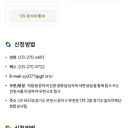
05. 당사자 통보
신청방법
전화 :
031-270-6693
팩스 :
031-270-9732
E-mail :
syd377@gjf.or.kr
우편/방문 :
직접 방문하여 인권경영 담당자와 대면상담을 통해 접수 또는
진정서를 작성하여 우편으로 접수
주소 :
(우 14576) 경기도 부천시 원미구 부천로 139, 2층 경기도일자리재단
청렴감사팀