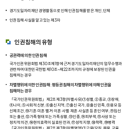
경기도일자리재단 경영활동으로 인해 인권침해를 받은 개인, 단체
인권침해 사실을 알고 있는 제3자
인권침해의 유형
공권력에 의한 인권 침해
국가인권위원회법 제30조제1항에 근거 경기도일자리재단의 업무수행과
관련하여 대한민국헌법 제10조~제22조까지의 규정에 보장된 인권을
침해하는 경우
차별행위에 의한 인권침해 : 평등권 침해의 차별행위에 의해 인권을
침해하는 경우
「국가인권위원회법」 제2조 제3항(차별사유)①성별, ②종교, ③장애,
④나이, ⑤사회적 신분, ⑥출신 지역, ⑦출신 국가, ⑧출신 민족, ⑨용모 등
신체조건, ⑩기혼·미혼·별거·이혼·사별·재혼·사실혼 등 혼인 여부, ⑪임신
또는 출산, ⑫가족 형태 또는 가족 상황, ⑬인종, ⑭피부색, ⑮사상 또는
정치적 의견, ⑯현의효력이 실효된 전과, ⑰성적 지향, ⑱학력, ⑲병력
「국가인권위원회법」 제2조 제3항(차별영역)①고용(모집, 채용, 교육,