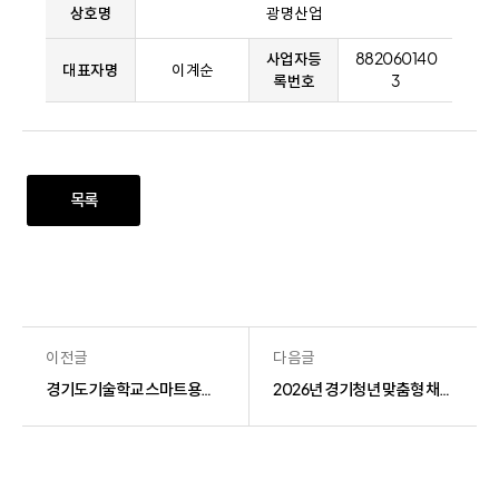
상호명
광명산업
사업자등
882060140
대표자명
이계순
록번호
3
목록
이전글
다음글
경기도기술학교 스마트용접학과 교육용 장비 구매
2026년 경기청년 맞춤형 채용지원 서비스 사업 취업프로그램 운영 용역