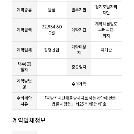
경기도일자리
계약종류
물품
발주기관
재단
계약체결일로
32,854,80
계약금액
계약기간
부터 4.12.
0원
까지
계약대상
계약업체
광명산업
이계순
자
착수(공)
준공일자
일자
계약방법
수의계약
명
수의계약
「지방자치단체를 당사자로 하는 계약에 관한
사유
법률 시행령」 제25조 제1항 제1호
계약업체정보