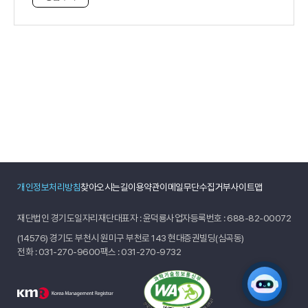
개인정보처리방침
찾아오시는길
이용약관
이메일무단수집거부
사이트맵
재단법인 경기도일자리재단
대표자 : 윤덕룡
사업자등록번호 : 688-82-00072
(14576) 경기도 부천시 원미구 부천로 143 현대증권빌딩(심곡동)
전화 :
031-270-9600
팩스 : 031-270-9732