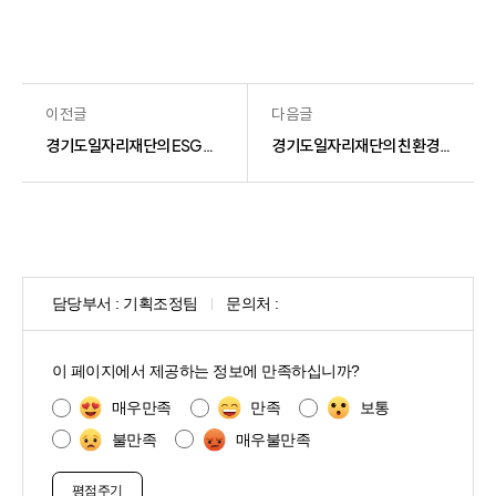
이전글
다음글
경기도일자리재단의 ESG 내재화 교육을 소개합니다!
경기도일자리재단의 친환경 경영, 팔(8)로우 더 그린 캠페인!
담당부서 :
기획조정팀
문의처 :
콘
텐
이 페이지에서 제공하는 정보에 만족하십니까?
츠
만
매우만족
만족
보통
족
불만족
매우불만족
도
조
사