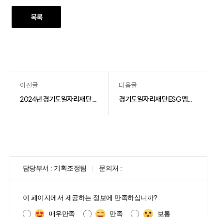
목록
이전글
다음글
2024년 경기도일자리재단 ESG 경영 공시
경기도일자리재단 ESG 엠버서더 활동을 소개합니다!
담당부서 :
기획조정팀
문의처 :
콘
텐
이 페이지에서 제공하는 정보에 만족하십니까?
츠
만
매우만족
만족
보통