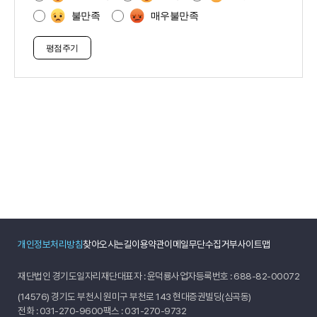
족
불만족
매우불만족
도
조
사
개인정보처리방침
찾아오시는길
이용약관
이메일무단수집거부
사이트맵
재단법인 경기도일자리재단
대표자 : 윤덕룡
사업자등록번호 : 688-82-00072
(14576) 경기도 부천시 원미구 부천로 143 현대증권빌딩(심곡동)
전화 :
031-270-9600
팩스 : 031-270-9732