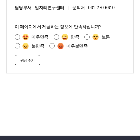
담당부서 :
일자리연구센터
문의처 :
031-270-6610
콘
텐
이 페이지에서 제공하는 정보에 만족하십니까?
츠
만
매우만족
만족
보통
족
불만족
매우불만족
도
조
사