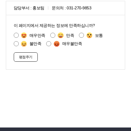
담당부서 :
홍보팀
문의처 :
031-270-9853
콘
텐
이 페이지에서 제공하는 정보에 만족하십니까?
츠
만
매우만족
만족
보통
족
불만족
매우불만족
도
조
사