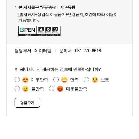
본 게시물은 “공공누리” 제 4유형
[출처표시+상업적 이용금지+변경금지]조건에 따라 이용이
가능합니다.
담당부서 :
데이터팀
문의처 :
031-270-6618
콘
텐
이 페이지에서 제공하는 정보에 만족하십니까?
츠
만
매우만족
만족
보통
족
불만족
매우불만족
도
조
사