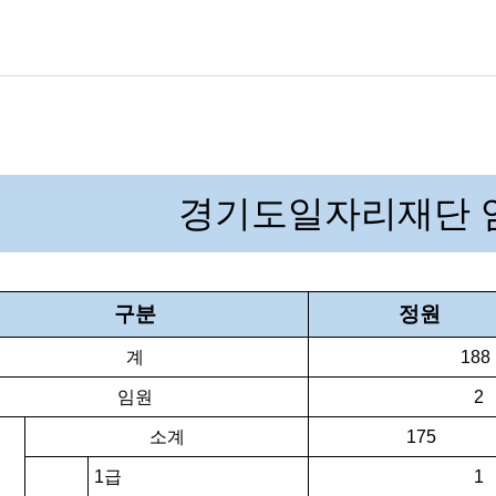
기타
홍보간행물
연혁
온라인서비스
뉴스레터
오시는길
일자리연구
기관동향
경기도일자리재단 임
구분
정원
계
188
임원
2
소계
175
1급
1