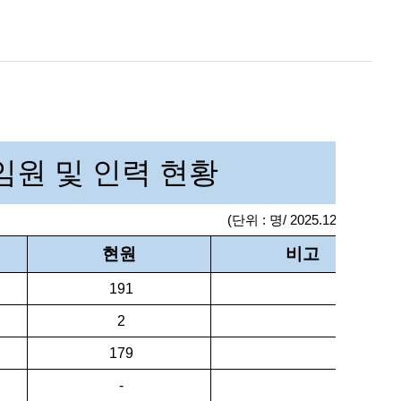
대외협력본부
원 및 인력 현황
(단위 : 명/ 2025.12.31.기준)
현원
비고
191
2
179
-