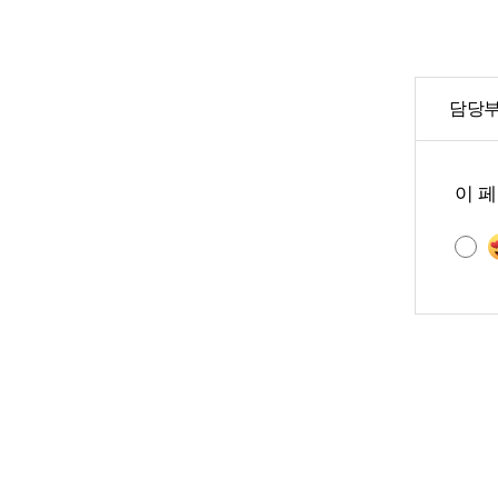
담당부
콘
텐
이 
츠
만
족
도
조
사