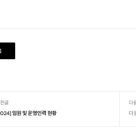
록
전글
다
2024] 임원 및 운영인력 현황
다