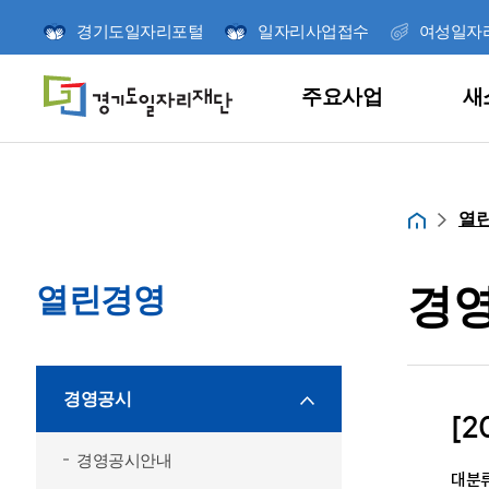
경기도일자리포털
일자리사업접수
여성일자
주요사업
새
주요사업
새소식
참여와 소통
정책연구
열린경영
재단소개
열
홈
경
열린경영
당신의 취업 메이트
언제나 시민과 소
경기도일자리재단
미래를 위한 책임
더 나은 일자리를
경영공시
재단 사업의 신청
[2
연구사업을 소개
이끌어갑니다.
달려갑니다.
빠르게 확인하세요
잡아바/잡아바어플
고객의 소리
경영공시안내
연구보고서
ESG경영
미션 및 비전
신청/발표
대분류