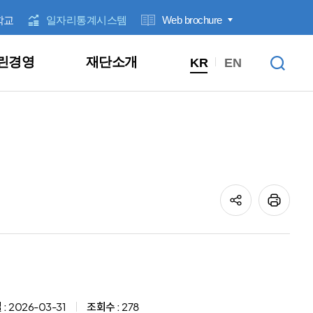
학교
일자리통계시스템
Web brochure
린경영
재단소개
KR
EN
전계층
직업훈련
근로자지원
우수기업 인증
기타
잡아바 / 잡아바어플라이
신청/발표
입찰공고
1:1 문의
클린신고센터
1:1 문의
대상별
고용동향
경영공시안내
ESG 경영
정보공개제도 안내
안전보건경영방침
경영기획실
청년
창업지원
꿈날개
일반공지
채용공고
고객참여
성희롱ㆍ성폭력 고충상담창구
고객참여
분야별
일자리통계집
경영공시
윤리경영
사전정보공표
안전보건관리규정
정책개발추진단
중장년
청년노동자지원사업
제안서 평가 결과
익명신고
클린신고센터
성과관리
인권경영
개인정보목적 외 이용, 제3자 제공
서부사업본부
여성
워라밸링크
성희롱ㆍ성폭력 고충상담창구
기타
부패방지경영
개인정보 처리방침 변경이력
북부사업본부
공정거래자율준수
남부사업본부
고객만족경영
융합인재본부
:
2026-03-31
조회수 :
278