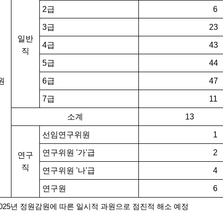
2급
6
3급
23
일반
4급
43
직
5급
44
원
6급
47
7급
11
소계
13
선임연구위원
1
연구위원 '가'급
2
연구
직
연구위원 '나'급
4
연구원
6
2025년 정원감원에 따른 일시적 과원으로 점진적 해소 예정