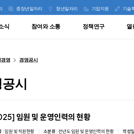
리
중장년일자리
청년일자리
기업지원
기술
소식
참여와 소통
정책연구
열
한 눈에 보는 일자리사업
공지사항
고객의 소리
이슈페이퍼
경영공시
인사말
린경영
경영공시
취업지원
공고안내
사이버신고센터
데이터 인사이트
통합공시
재단 역대 대표
영공시
직업훈련
보도자료
내가 쓴 글
연구보고서
ESG 경영
미션 및 비전
근로자지원
언론기고
공공데이터 개방
정기간행물
정보공개
CI 소개
, 잡아바!
통합니다.
의 다양한
과 혁신 성장을
 위해
과 그 결과를
025] 임원 및 운영인력의 현황
합니다.
.
라이
기업지원
언론보도
안전보건경영
조직 및 연락처
 :
임원 및 직원현황
소분류 :
전년도 임원 및 운영인력의 현황
작성일 