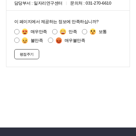
담당부서 :
일자리연구센터
문의처 :
031-270-6610
콘
텐
이 페이지에서 제공하는 정보에 만족하십니까?
츠
만
매우만족
만족
보통
족
불만족
매우불만족
도
조
사