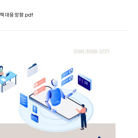
대외협력본부
책 대응 방향.pdf