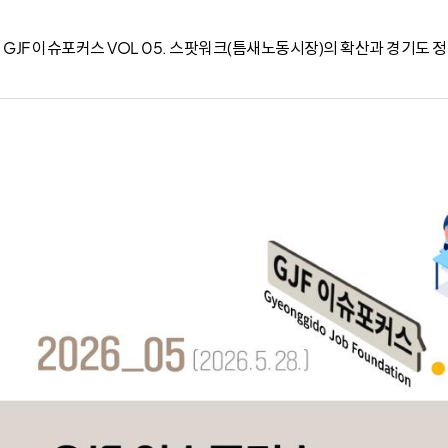
기타
홍보간행물
연혁
GJF 이슈포커스 VOL 05. 스팟워크(틈새노동시장)의 확산과 경기도 정
온라인서비스
뉴스레터
오시는길
일자리연구
기관동향