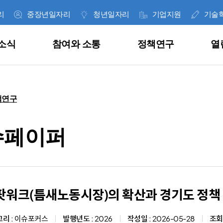
리
중장년일자리
청년일자리
기업지원
기술
소식
참여와 소통
정책연구
열
한 눈에 보는 일자리사업
공지사항
고객의 소리
이슈페이퍼
경영공시
인사말
책연구
취업지원
공고안내
사이버신고센터
데이터 인사이트
통합공시
재단 역대 대표
슈페이퍼
직업훈련
보도자료
내가 쓴 글
연구보고서
ESG 경영
미션 및 비전
근로자지원
언론기고
공공데이터 개방
정기간행물
정보공개
CI 소개
, 잡아바!
통합니다.
의 다양한
과 혁신 성장을
 위해
과 그 결과를
팟워크(틈새노동시장)의 확산과 경기도 정책
합니다.
.
라이
기업지원
언론보도
안전보건경영
조직 및 연락처
리 :
이슈포커스
발행년도 :
2026
작성일 :
2026-05-28
조회