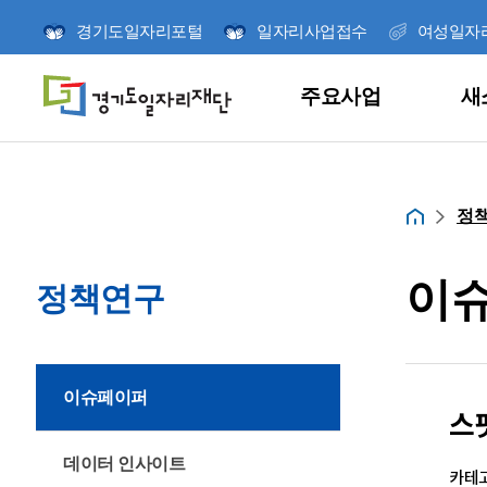
경기도일자리포털
일자리사업접수
여성일자
주요사업
새
주요사업
새소식
참여와 소통
정책연구
열린경영
재단소개
홈
정
이
정책연구
당신의 취업 메이트
언제나 시민과 소
경기도일자리재단
미래를 위한 책임
더 나은 일자리를
이슈페이퍼
재단 사업의 신청
스
연구사업을 소개
이끌어갑니다.
달려갑니다.
빠르게 확인하세요
잡아바/잡아바어플
고객의 소리
연구보고서
ESG경영
미션 및 비전
데이터 인사이트
신청/발표
카테고