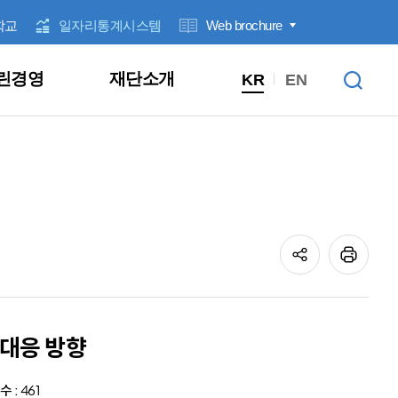
학교
일자리통계시스템
Web brochure
린경영
재단소개
KR
EN
전계층
직업훈련
근로자지원
우수기업 인증
기타
잡아바 / 잡아바어플라이
신청/발표
입찰공고
1:1 문의
클린신고센터
1:1 문의
대상별
고용동향
경영공시안내
ESG 경영
정보공개제도 안내
안전보건경영방침
경영기획실
청년
창업지원
꿈날개
일반공지
채용공고
고객참여
성희롱ㆍ성폭력 고충상담창구
고객참여
분야별
일자리통계집
경영공시
윤리경영
사전정보공표
안전보건관리규정
정책개발추진단
중장년
청년노동자지원사업
제안서 평가 결과
익명신고
클린신고센터
성과관리
인권경영
개인정보목적 외 이용, 제3자 제공
서부사업본부
여성
워라밸링크
성희롱ㆍ성폭력 고충상담창구
기타
부패방지경영
개인정보 처리방침 변경이력
북부사업본부
공정거래자율준수
남부사업본부
 대응 방향
고객만족경영
융합인재본부
수 :
461