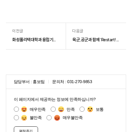
이전글
다음글
화성폴리텍대학과 용접기술 기능경기대회 공동 개최
육군,공군과 함께 ‘Restart! 4050육공 매칭데이’ 개최
담당부서 :
홍보팀
문의처 :
031-270-9853
콘
텐
이 페이지에서 제공하는 정보에 만족하십니까?
츠
만
매우만족
만족
보통
족
불만족
매우불만족
도
조