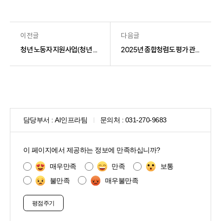
이전글
다음글
청년 노동자 지원사업(청년 연금, 중소기업 청년 노동자 지원사업, 복지포인트) 참가신청 및 선발 추가정보
2025년 종합청렴도 평가 관련 개인정보 제3자 제공사항 알림 공고
담당부서 :
AI인프라팀
문의처 :
031-270-9683
콘
텐
이 페이지에서 제공하는 정보에 만족하십니까?
츠
만
매우만족
만족
보통
족
불만족
매우불만족
도
조
사