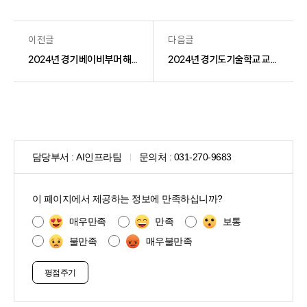
이전글
다음글
2024년 경기 베이비부머 해외진출 참여자 개인정보의 제3자 제공 공고
2024년 경기도기술학교 교육과정 교육생 출결관리서비스 가입용 정보의 제3자 제공 공고
담당부서 :
AI인프라팀
문의처 :
031-270-9683
콘
텐
이 페이지에서 제공하는 정보에 만족하십니까?
츠
만
매우만족
만족
보통
족
불만족
매우불만족
도
조
사