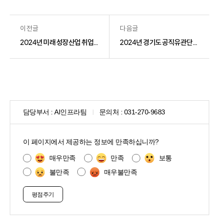
이전글
다음글
2024년 미래 성장산업 취업전환 사업 교육생 개인정보의 제3자 제공 공고
2024년 경기도 공직유관단체 종합청렴도 측정대상자(경기도일자리재단) 개인정보의 제3자 제공 공고
담당부서 :
AI인프라팀
문의처 :
031-270-9683
콘
텐
이 페이지에서 제공하는 정보에 만족하십니까?
츠
만
매우만족
만족
보통
족
불만족
매우불만족
도
조
사