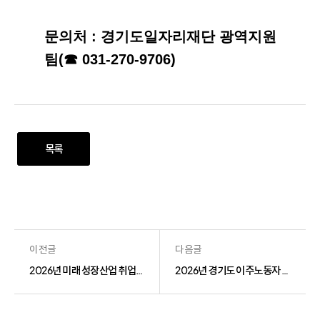
문의처 : 경기도일자리재단 광역지원
팀(☎ 031-270-9706)
목록
이전글
다음글
2026년 미래 성장산업 취업전환 사업 「친환경자동차 정비 과정」 교육협력기관 교육생 모집공고
2026년 경기도 이주노동자 행복일터 선정사업 기업 모집