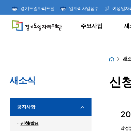
경기도일자리포털
일자리사업접수
여성일자
주요사업
새
주요사업
새소식
참여와 소통
정책연구
열린경영
재단소개
새
홈
신청
새소식
당신의 취업 메이트
언제나 시민과 소
경기도일자리재단
미래를 위한 책임
더 나은 일자리를
공지사항
재단 사업의 신청
2
연구사업을 소개
이끌어갑니다.
달려갑니다.
빠르게 확인하세요
잡아바/잡아바어플
고객의 소리
신청/발표
연구보고서
ESG경영
미션 및 비전
신청/발표
작성일