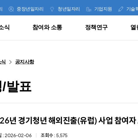
리
중장년일자리
청년일자리
기업지원
기술
소식
참여와 소통
정책연구
열
한 눈에 보는 일자리사업
공지사항
고객의 소리
이슈페이퍼
경영공시
인사말
소식
공지사항
취업지원
공고안내
사이버신고센터
데이터 인사이트
통합공시
재단 역대 대표
/발표
직업훈련
보도자료
내가 쓴 글
연구보고서
ESG 경영
미션 및 비전
근로자지원
언론기고
공공데이터 개방
정기간행물
정보공개
CI 소개
, 잡아바!
통합니다.
의 다양한
과 혁신 성장을
 위해
과 그 결과를
026년 경기청년 해외진출(유럽) 사업 참여자
합니다.
.
라이
기업지원
언론보도
안전보건경영
조직 및 연락처
 :
2026-02-06
조회수 :
5,575