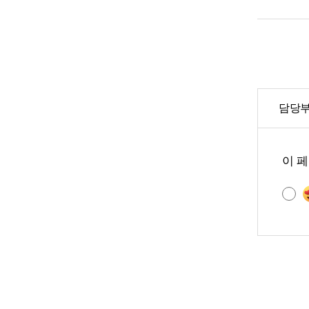
담당부
콘
텐
이 
츠
만
족
도
조
사