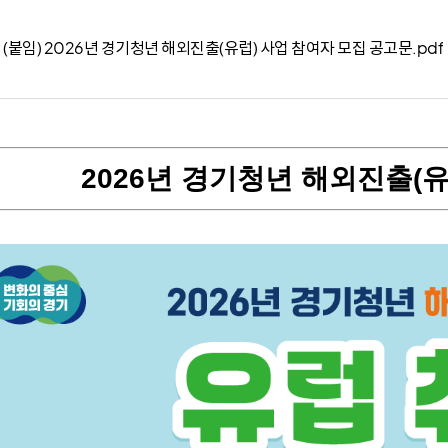
기타
홍보간행물
연혁
(붙임) 2026년 경기청년 해외진출(유럽) 사업 참여자 모집 공고문.pdf
온라인서비스
뉴스레터
오시는길
일자리연구
기관동향
2026년 경기청년 해외진출(유