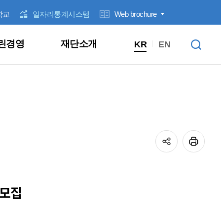
학교
일자리통계시스템
Web brochure
린경영
재단소개
KR
EN
전계층
직업훈련
근로자지원
우수기업 인증
기타
잡아바 / 잡아바어플라이
신청/발표
입찰공고
1:1 문의
클린신고센터
1:1 문의
대상별
고용동향
경영공시안내
ESG 경영
정보공개제도 안내
안전보건경영방침
경영기획실
청년
창업지원
꿈날개
일반공지
채용공고
고객참여
성희롱ㆍ성폭력 고충상담창구
고객참여
분야별
일자리통계집
경영공시
윤리경영
사전정보공표
안전보건관리규정
정책개발추진단
중장년
청년노동자지원사업
제안서 평가 결과
익명신고
클린신고센터
성과관리
인권경영
개인정보목적 외 이용, 제3자 제공
서부사업본부
여성
워라밸링크
성희롱ㆍ성폭력 고충상담창구
기타
부패방지경영
개인정보 처리방침 변경이력
북부사업본부
공정거래자율준수
남부사업본부
 모집
고객만족경영
융합인재본부