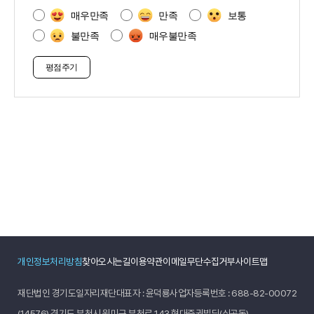
츠
만
매우만족
만족
보통
족
불만족
매우불만족
도
조
사
개인정보처리방침
찾아오시는길
이용약관
이메일무단수집거부
사이트맵
재단법인 경기도일자리재단
대표자 : 윤덕룡
사업자등록번호 : 688-82-00072
(14576) 경기도 부천시 원미구 부천로 143 현대증권빌딩(심곡동)