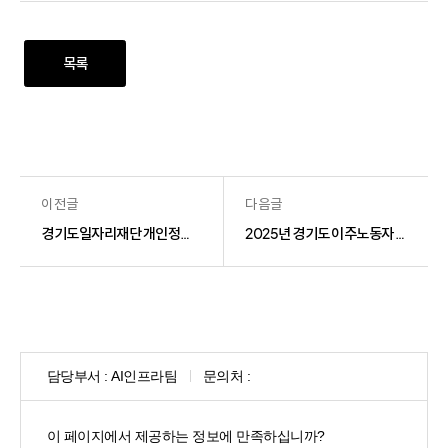
목록
이전글
다음글
경기도일자리재단 개인정보처리방침 변경(2026.1.26.)
2025년 경기도 이주노동자 행복일터 사례집
담당부서 :
AI인프라팀
문의처 :
콘
텐
이 페이지에서 제공하는 정보에 만족하십니까?