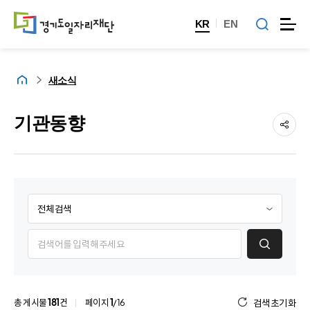
KR
EN
홈
새소식
기관동향
제
목
/
게
내
시
용
물
검
검
색
색
항
총 게시물
181
건
페이지
1
/16
검색초기화