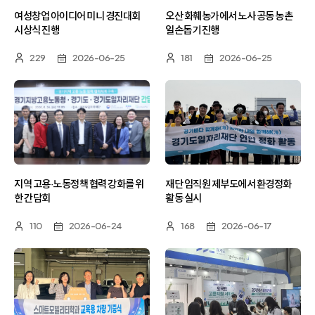
여성창업 아이디어 미니 경진대회
오산 화훼농가에서 노사 공동 농촌
시상식 진행
일손돕기 진행
229
2026-06-25
181
2026-06-25
지역 고용·노동정책 협력 강화를 위
재단 임직원 제부도에서 환경정화
한 간담회
활동 실시
110
2026-06-24
168
2026-06-17