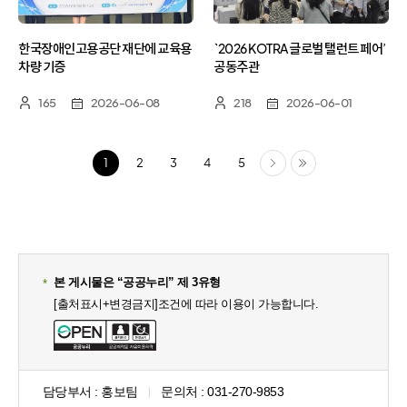
한국장애인고용공단 재단에 교육용
`2026 KOTRA 글로벌 탤런트 페어’
차량 기증
공동주관
165
2026-06-08
218
2026-06-01
다음
마지막
1
2
3
4
5
본 게시물은 “공공누리” 제 3유형
[출처표시+변경금지]조건에 따라 이용이 가능합니다.
담당부서 :
홍보팀
문의처 :
031-270-9853