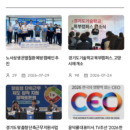
목
선
택
노사상생 온열질환 예방 캠페인 추
경기도기술학교 북부캠퍼스, 고양
진
시에 개소
29
2026-07-29
98
2026-07-24
경기도 맞춤형 단축근무 지원사업
윤덕룡 대표이사, TV조선 `2026 한